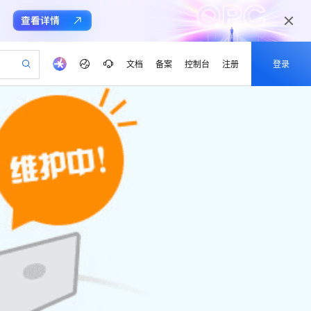
文档
备案
控制台
注册
登录
验
作计划
器
AI 活动
专业服务
服务伙伴合作计划
开发者社区
加入我们
产品动态
服务平台百炼
阿里云 OPC 创新助力计划
一站式生成采购清单，支持单品或批量购买
可编辑精美 PPT 文稿
S产品伙伴计划（繁花）
峰会
CS
造的大模型服务与应用开发平台
Agency Agents：拥有专属领域专家
AI 生产力先锋
Al MaaS 服务伙伴赋能合作
域名
博文
Careers
至高可申请百万元
Qwen3.8-Max 模型上线
 轻松生成专业的 PPT
开启高性价比 AI 编程新体验
弹性可伸缩的云计算服务
先锋实践拓展 AI 生产力的边界
多领域专家智能体,一键组建 AI 虚拟交付团队
Token 补贴，五大权
计划
海大会
伙伴信用分合作计划
商标
问答
社会招聘
益加速 OPC 成功
帕鲁游戏服务器
SS
HappyHorse 打造一站式影视创作平台
飞天发布时刻
HOT
Open Search 向量检索版支
划
备案
电子书
校园招聘
联机服务器，轻松开启游戏
视频创作，一键激活电商全链路生产力
稳定、安全、高性价比、高性能的云存储服务
所见，即是所愿
持视频检索 Pipeline 功能
可视化编排打通从文字构思到成片全链路闭环
更多支持
划
公司注册
镜像站
视频生成
语音识别与合成
 智能体与工作流应用
漫剧工坊：一站式动画创作平台
AI 实训营
应用身份服务 (IDaaS)
合作伙伴培训与认证
划
上云迁移
站生成，高效打造优质广告素材
全接入的云上超级电脑
通过阿里云百炼高效搭建AI应用,助力高效开发
快速生产连贯的高质量长漫剧
从基础到进阶，Agent 创客手把手教你
OpenClaw 管理能力上线
e-1.1-T2V
Qwen3-TTS-Flash
lScope
我要反馈
查询合作伙伴
畅细腻的高质量视频
离线语音合成大模型，多语言方言自适应，低延迟高稳定
n Alibaba Cloud ISV 合作
代维服务
建企业门户网站
10 分钟搭建微信、支付宝小程序
MaxCompute MaxFrame 提
创新加速
ope
登录合作伙伴管理后台
我要建议
站，无忧落地极速上线
以可视化方式快速构建移动和 PC 门户网站
国内短信简单易用，安全可靠，秒级触达，全球覆盖200+国家和地区。
高效部署网站，快速应用到小程序
供自动弹性内存功能
e-1.1-I2V
Cosyvoice-V3-Flash